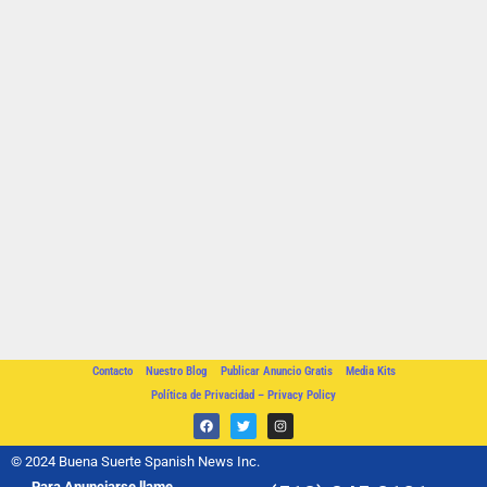
Contacto
Nuestro Blog
Publicar Anuncio Gratis
Media Kits
Política de Privacidad – Privacy Policy
© 2024 Buena Suerte Spanish News Inc.
Para Anunciarse llame