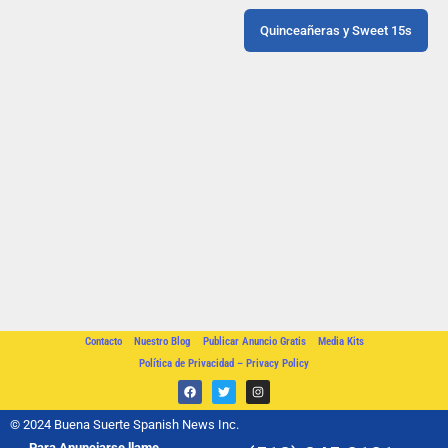
Quinceañeras y Sweet 15s
Contacto
Nuestro Blog
Publicar Anuncio Gratis
Media Kits
Política de Privacidad – Privacy Policy
© 2024 Buena Suerte Spanish News Inc.
Para Anunciarse llame