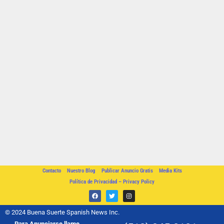
Contacto
Nuestro Blog
Publicar Anuncio Gratis
Media Kits
Política de Privacidad – Privacy Policy
© 2024 Buena Suerte Spanish News Inc.
Para Anunciarse llame