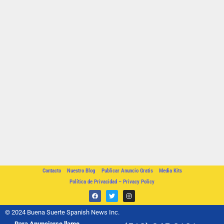
Contacto
Nuestro Blog
Publicar Anuncio Gratis
Media Kits
Política de Privacidad – Privacy Policy
© 2024 Buena Suerte Spanish News Inc.
Para Anunciarse llame