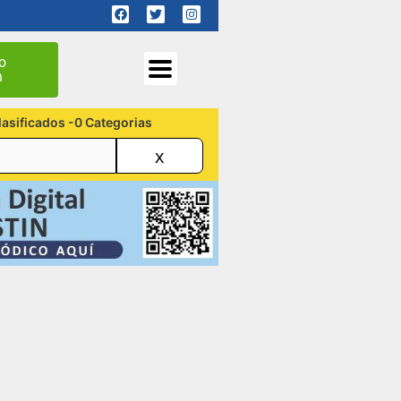
o
n
lasificados -0 Categorias
x