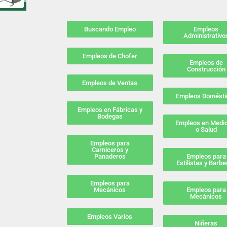
Buscando Empleo
Empleos
Administrativo
Empleos de Chofer
Empleos de
Construcción
Empleos de Ventas
Empleos Domésti
Empleos en Fábricas y
Bodegas
Empleos en Medi
o Salud
Empleos para
Carniceros y
Panaderos
Empleos para
Estilistas y Barb
Empleos para
Mecánicos
Empleos para
Mecánicos
Empleos Varios
Niñeras