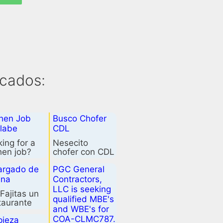
icados:
lles.ref:…
chen Job
Busco Chofer
crece
rápidamente…
ilabe
CDL
ing for a
Nesecito
hen job?
chofer con CDL
have one…
para manejar
argado de
PGC General
end dump…
ina
Contractors,
LLC is seeking
Fajitas un
qualified MBE's
taurante
and WBE's for
 Mex en
COA-CLMC787.
pieza
nd Rock,…