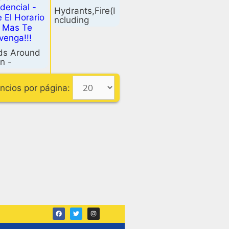
dencial -
Hydrants,Fire(I
e El Horario
ncluding
 Mas Te
Access&Parts),
venga!!!
Barricades,Traf
fic, Portable,
ds Around
Asphalt,AC(Asp
n -
halt/Cement),
omly LLC
Site Work,
Demo…
ncios por página: