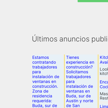
Últimos anuncios publ
al…
deta
Estamos
Tienes
Kit
contratando
experiencia en
Ava
trabajadores
construcción?
Look
para
Solicitamos
kitc
instalación de
trabajadores
We 
ventanas en
para
Enc
construcción.
instalación de
Coc
Zona de
ventanas en
Mas
residencia
Buda, sur de
Res
requerida:
Austin y norte
Tex
Buda, sur de
de San
Lim
Rou