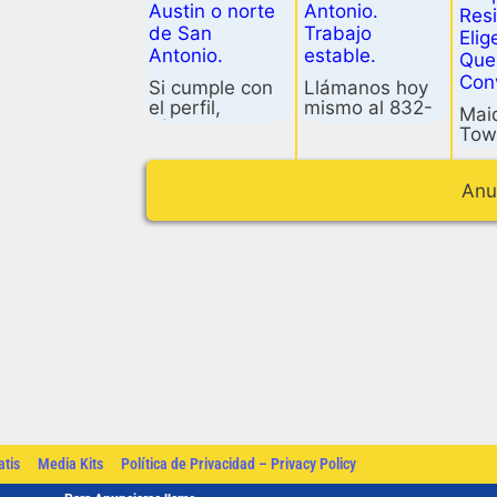
Austin o norte
Antonio.
Resi
de San
Trabajo
Elig
Antonio.
estable.
Que
Con
Si cumple con
Llámanos hoy
el perfil,
mismo al 832-
Mai
llámenos
419-4715 para
Tow
directamente
más
Bro
Anu
atis
Media Kits
Política de Privacidad – Privacy Policy