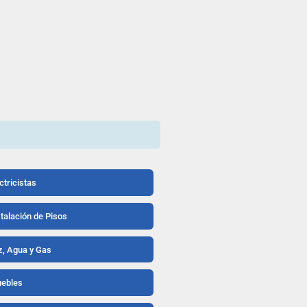
ctricistas
stalación de Pisos
z, Agua y Gas
ebles