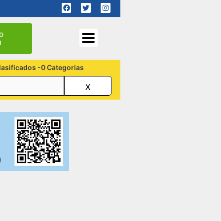
o
n
lasificados -0 Categorias
x