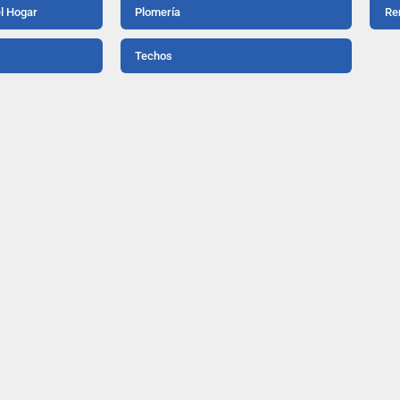
el Hogar
Plomería
Re
Techos