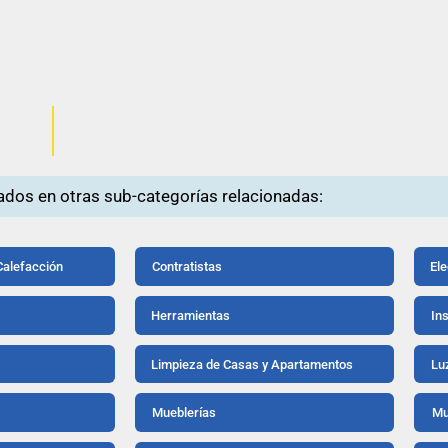
ados en otras sub-categorías relacionadas:
Calefacción
Contratistas
Ele
Herramientas
In
Limpieza de Casas y Apartamentos
Lu
Mueblerías
Mu